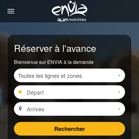
Menu
Réserver à l'avance
Bienvenue sur ENVIA à la demande
Zone
Sélectio
Départ
Sélectio
Arrivée
Sélectio
Rechercher